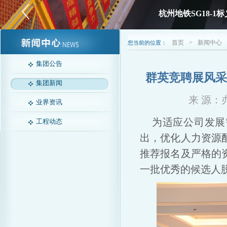
杭州地铁SG18-
首页
>
新闻中心
您当前的位置：
集团公告
群英竞聘展风采
集团新闻
来 源：办
业界资讯
为适应公司发展
工程动态
出，优化人力资源
推荐报名及严格的
一批优秀的候选人