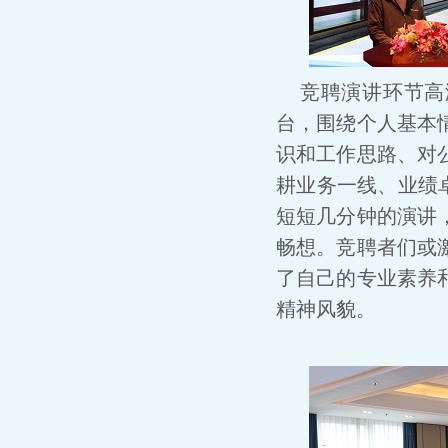
竞聘演讲环节高
台，围绕个人基本
识和工作思路、对
耕业务一线、业绩卓
短短几分钟的演讲
畅想。竞聘者们或
了自己的专业素养
精神风貌。