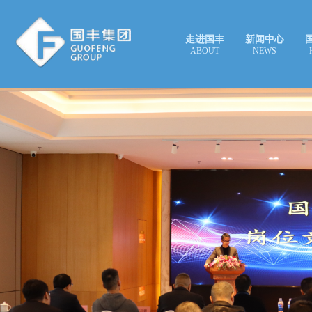
走进国丰
新闻中心
ABOUT
NEWS