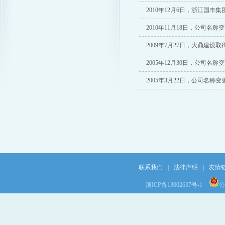
2010年12月6日，浙江国丰
2010年11月18日，公司名称
2005年12月30日，公司名称
2005年3月22日，公司名称变
联系我们
|
法律声明
|
友情
浙ICP备13002637号-1
公